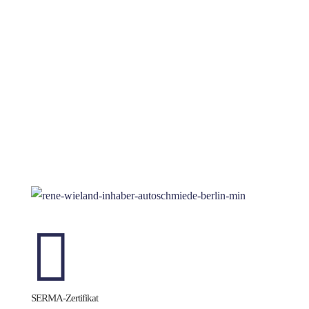
Fachwerkstatt mit Spezial-Diagnose-Software
Qualifiziertes Personal
Professionelle Reparaturen

SERMA-Zertifikat