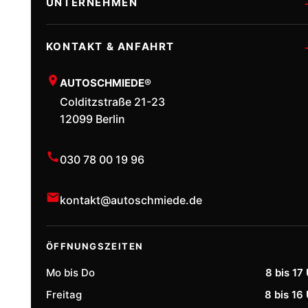
UNTERNEHMEN
BMW Diagnose
Mercedes Werkstatt Berlin
KONTAKT & ANFAHRT
Porsche Diagnose
Porsche Werkstatt Berlin
AUTOSCHMIEDE®
Getriebeölspülung
Colditzstraße 21-23
Unser Team
12099 Berlin
Motor-Verkokung
Jobs & Karriere
030 78 00 19 96
Fahrzeug-Elektrik
AUTOSCHMIEDE® Academy
kontakt@autoschmiede.de
Auto-Alarmanlagen
Kontakt
SERMA Spezialist
ÖFFNUNGSZEITEN
Mo bis Do
8 bis 17
Freitag
8 bis 16