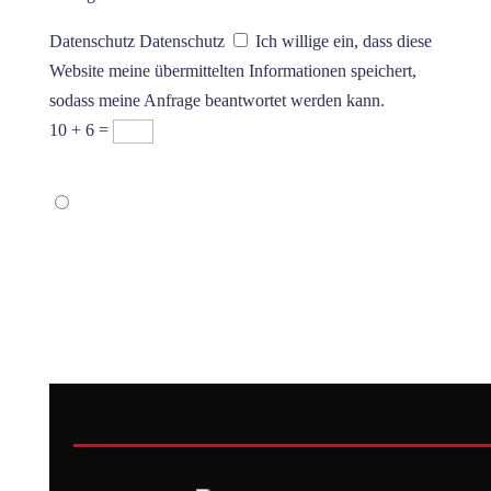
Datenschutz
Datenschutz
Ich willige ein, dass diese
Website meine übermittelten Informationen speichert,
sodass meine Anfrage beantwortet werden kann.
10 + 6
=
Los gehts
Sicher unterwegs mit originaler Software.
Geprüft durch Deine SERMA-zertifizierte
Werkstatt.
Dipl. Ing. René Wieland - Inhaber
AUTOSCHMIEDE®